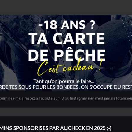
terminée mais restez à l'écoute sur FB ou Instagram rien n'est jamais totalemen
MINS SPONSORISES PAR ALICHECK EN 2025 ;-)