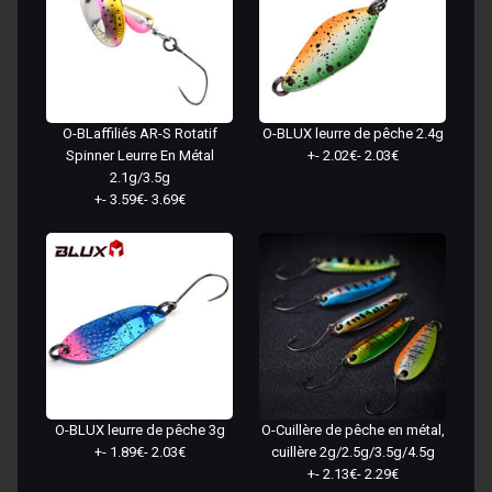
O-BLaffiliés AR-S Rotatif
O-BLUX leurre de pêche 2.4g
Spinner Leurre En Métal
+- 2.02€- 2.03€
2.1g/3.5g
+- 3.59€- 3.69€
O-BLUX leurre de pêche 3g
O-Cuillère de pêche en métal,
+- 1.89€- 2.03€
cuillère 2g/2.5g/3.5g/4.5g
+- 2.13€- 2.29€