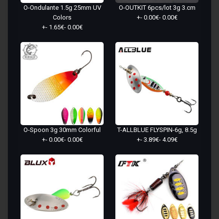
O-Ondulante 1.5g 25mm UV
O-OUTKIT 6pcs/lot 3g 3.cm
Colors
+- 0.00€- 0.00€
+- 1.65€- 0.00€
O-Spoon 3g 30mm Colorful
T-ALLBLUE FLYSPIN-6g, 8.5g
+- 0.00€- 0.00€
+- 3.89€- 4.09€