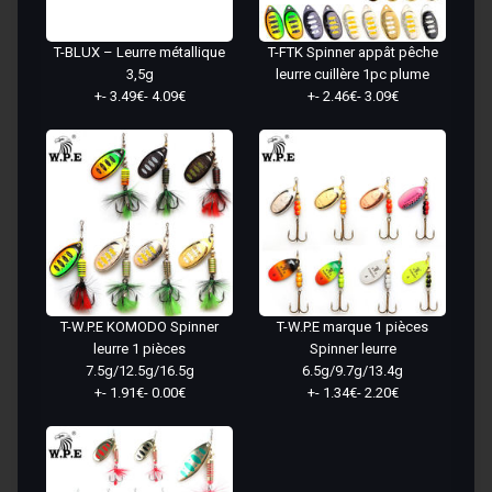
T-BLUX – Leurre métallique
T-FTK Spinner appât pêche
3,5g
leurre cuillère 1pc plume
+- 3.49€- 4.09€
+- 2.46€- 3.09€
T-W.P.E KOMODO Spinner
T-W.P.E marque 1 pièces
leurre 1 pièces
Spinner leurre
7.5g/12.5g/16.5g
6.5g/9.7g/13.4g
+- 1.91€- 0.00€
+- 1.34€- 2.20€