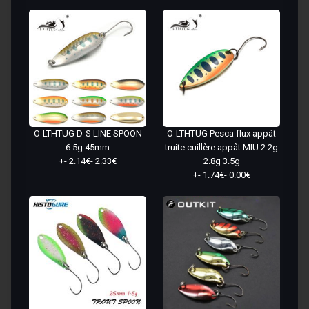
O-LTHTUG D-S LINE SPOON
O-LTHTUG Pesca flux appât
6.5g 45mm
truite cuillère appât MIU 2.2g
+- 2.14€- 2.33€
2.8g 3.5g
+- 1.74€- 0.00€