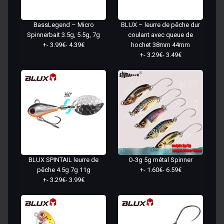
BassLegend – Micro
BLUX – leurre de pêche dur
Spinnerbait 3.5g, 5.5g, 7g
coulant avec queue de
+- 3.99€- 4.39€
hochet 38mm 44mm
+- 3.29€- 3.49€
BLUX SPINTAIL leurre de
O-3g 5g métal Spinner
pêche 4.5g 7g 11g
+- 1.60€- 6.59€
+- 3.29€- 3.99€