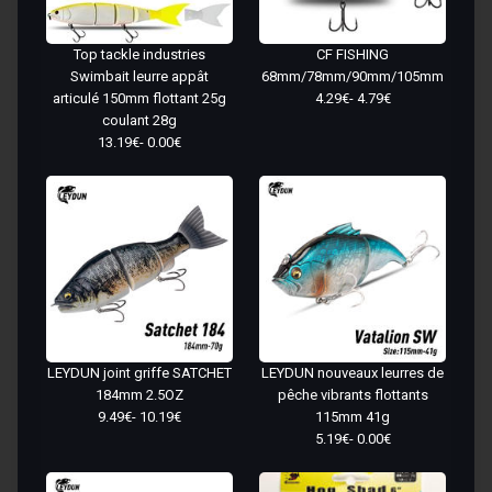
Top tackle industries
CF FISHING
Swimbait leurre appât
68mm/78mm/90mm/105mm
articulé 150mm flottant 25g
4.29€- 4.79€
coulant 28g
13.19€- 0.00€
LEYDUN joint griffe SATCHET
LEYDUN nouveaux leurres de
184mm 2.5OZ
pêche vibrants flottants
9.49€- 10.19€
115mm 41g
5.19€- 0.00€