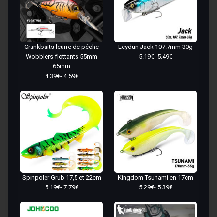
Crankbaits leurre de pêche
Leydun Jack 107.7mm 30g
Wobblers flottants 55mm
5.19€- 5.49€
65mm
4.39€- 4.59€
Spinpoler Grub 17,5 et 22cm
Kingdom Tsunami en 17cm
5.19€- 7.79€
5.29€- 5.39€