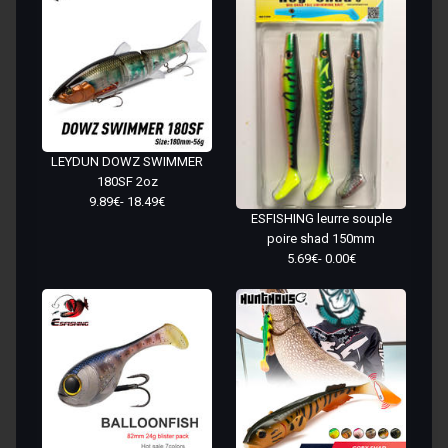
LEYDUN DOWZ SWIMMER
180SF 2oz
9.89€- 18.49€
ESFISHING leurre souple
poire shad 150mm
5.69€- 0.00€