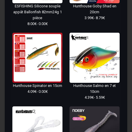
ESFISHING Silicone souple
Hunthouse Goby Shad en
appât Ballonfish 82mm24g 1
20cm
pièce
3.99€- 8.79€
8.00€- 0.00€
Hunthouse Spinator en 15cm
Hunthouse Salmo en 7 et
4.09€- 0.00€
10cm
4.39€- 5.59€