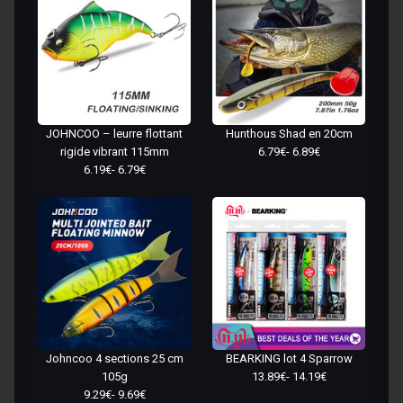
JOHNCOO – leurre flottant
Hunthous Shad en 20cm
rigide vibrant 115mm
6.79€- 6.89€
6.19€- 6.79€
Johncoo 4 sections 25 cm
BEARKING lot 4 Sparrow
105g
13.89€- 14.19€
9.29€- 9.69€