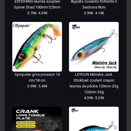
ESFISHING leurres souples
Appâts coulants flottants 2
Spiner Shad 100mm125mm
Sections 8cm
3.79€- 4.39€
3.99€- 4.19€
Spinpoler gros poisson 14
LEYDUN Ministre Jack
cm/18 cm
Stickbait coulant crayon
3.99€- 5.49€
leurres de pêche 105mm 23g
120mm 35g
4.39€- 5.29€