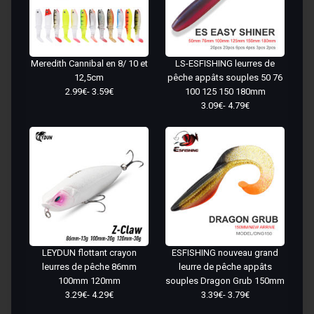
Meredith Cannibal en 8/ 10 et
LS-ESFISHING leurres de
12,5cm
pêche appâts souples 50 76
2.99€- 3.59€
100 125 150 180mm
3.09€- 4.79€
LEYDUN flottant crayon
ESFISHING nouveau grand
leurres de pêche 86mm
leurre de pêche appâts
100mm 120mm
souples Dragon Grub 150mm
3.29€- 4.29€
3.39€- 3.79€