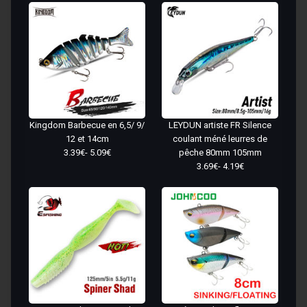
Kingdom Barbecue en 6,5/ 9/
LEYDUN artiste FR Silence
12 et 14cm
coulant méné leurres de
3.39€- 5.09€
pêche 80mm 105mm
3.69€- 4.19€