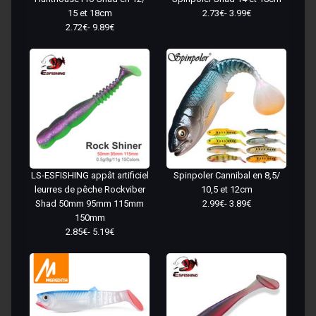
15 et 18cm
2.73€- 3.99€
2.72€- 9.89€
LS-ESFISHING appât artificiel
Spinpoler Cannibal en 8,5/
leurres de pêche Rockviber
10,5 et 12cm
Shad 50mm 95mm 115mm
2.99€- 3.89€
150mm
2.85€- 5.19€