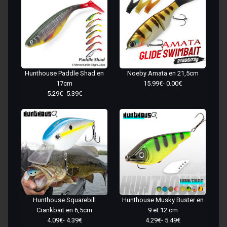
Hunthouse Paddle Shad en
Noeby Amata en 21,5cm
17cm
15.99€- 0.00€
5.29€- 5.39€
Hunthouse Squarebill
Hunthouse Musky Buster en
Crankbait en 6,5cm
9 et 12 cm
4.09€- 4.39€
4.29€- 5.49€