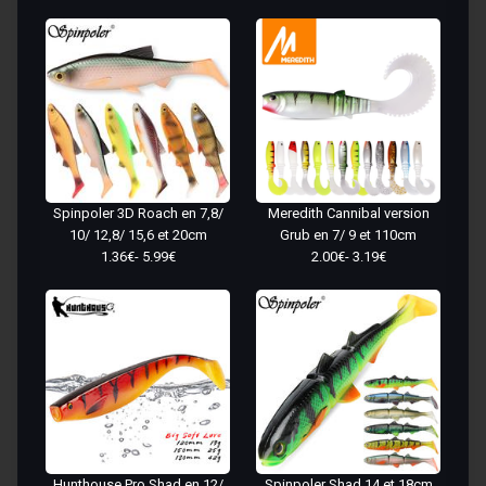
Spinpoler 3D Roach en 7,8/
Meredith Cannibal version
10/ 12,8/ 15,6 et 20cm
Grub en 7/ 9 et 110cm
1.36€- 5.99€
2.00€- 3.19€
Hunthouse Pro Shad en 12/
Spinpoler Shad 14 et 18cm