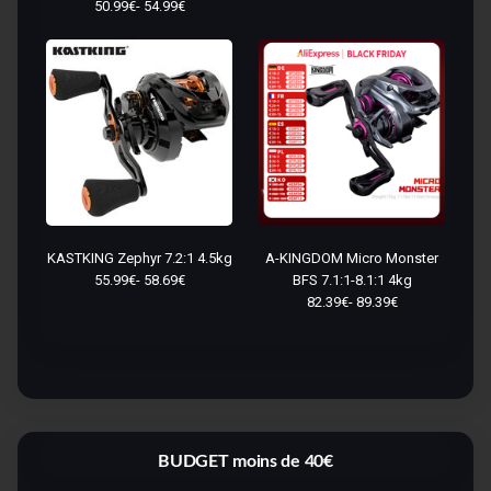
50.99€- 54.99€
KASTKING Zephyr 7.2:1 4.5kg
A-KINGDOM Micro Monster
55.99€- 58.69€
BFS 7.1:1-8.1:1 4kg
82.39€- 89.39€
BUDGET moins de 40€