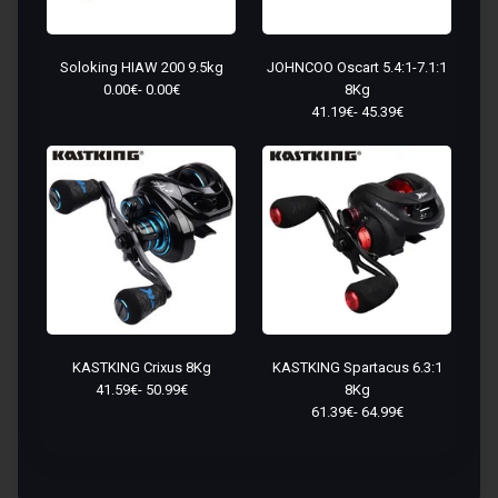
Soloking HIAW 200 9.5kg
JOHNCOO Oscart 5.4:1-7.1:1
0.00€- 0.00€
8Kg
41.19€- 45.39€
KASTKING Crixus 8Kg
KASTKING Spartacus 6.3:1
41.59€- 50.99€
8Kg
61.39€- 64.99€