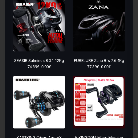
SEASIR Salminus 8.0:1 12Kg
PURELURE Zana Bfs 7.6 4Kg
74.39€- 0.00€
77.39€- 0.00€
KASTKING Crixus ArmorX
A-KINGDOM Micro Monster